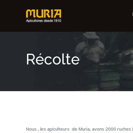
Récolte
Nous , les apiculteurs de Muria, avons 2000 ruches 