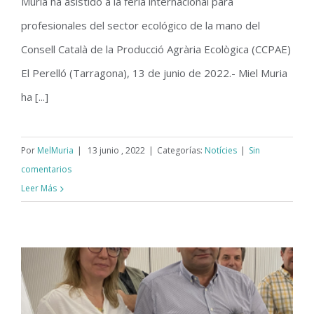
Muria ha asistido a la feria internacional para
2022
profesionales del sector ecológico de la mano del
Consell Català de la Producció Agrària Ecològica (CCPAE)
El Perelló (Tarragona), 13 de junio de 2022.- Miel Muria
ha [...]
Por
MelMuria
|
13 junio , 2022
|
Categorías:
Notícies
|
Sin
comentarios
Leer Más