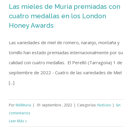
Las mieles de Muria premiadas con
cuatro medallas en los London
Honey Awards
Las mieles de Muria premiadas con
cuatro medallas en los London Honey
Las variedades de miel de romero, naranjo, montaña y
Awards
tomillo han estado premiadas internacionalmente por su
calidad con cuatro medallas. El Perelló (Tarragona) 1 de
septiembre de 2022 - Cuatro de las variedades de Miel
[...]
Por
MelMuria
|
01 septiembre , 2022
|
Categorías:
Notícies
|
Sin
comentarios
Leer Más