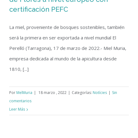
certificación PEFC
Miel Muria presenta la primera Miel
de Flores a nivel europeo con
La miel, proveniente de bosques sostenibles, también
certificación PEFC
será la primera en ser exportada a nivel mundial El
Perelló (Tarragona), 17 de marzo de 2022.- Miel Muria,
empresa dedicada al mundo de la apicultura desde
1810, [...]
Por
MelMuria
|
18 marzo , 2022
|
Categorías:
Notícies
|
Sin
comentarios
Leer Más