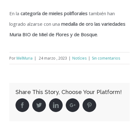
En la
categoría de mieles poliflorales
también han
logrado alzarse con una
medalla de oro las variedades
Muria BIO de Miel de Flores y de Bosque
.
Por
MelMuria
|
24 marzo , 2023
|
Notícies
|
Sin comentarios
Share This Story, Choose Your Platform!
Facebook
Twitter
Linkedin
Google+
Pinterest