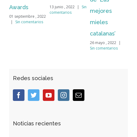
Bi
Awards
13 junio , 2022
|
Sin
mejores
comentarios
31 
01 septiembre , 2022
Sin
mieles
|
Sin comentarios
catalanas’
26 mayo , 2022
|
Sin comentarios
Redes sociales
Noticias recientes