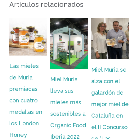
Artículos relacionados
Un
de
Las mieles
Miel Muria se
de
de Muria
Miel Muria
alza con el
la
premiadas
lleva sus
galardón de
ec
con cuatro
mieles más
mejor miel de
Mu
medallas en
sostenibles a
Cataluña en
el
los London
Organic Food
el II Concurso
in
Honey
Iberia 2022
de ‘Las